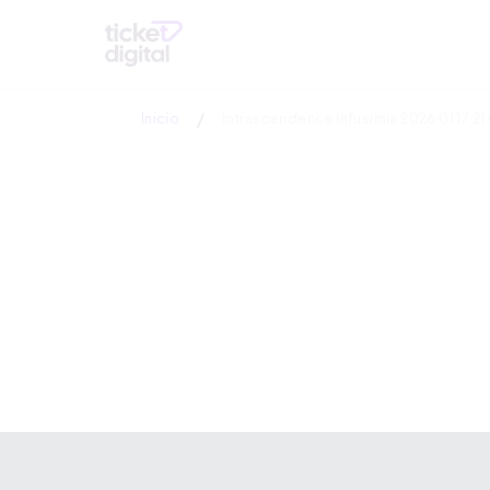
/
Inicio
Intrascendence Infusimia 2026 01 17 21